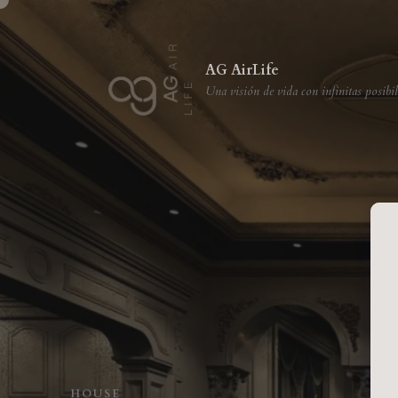
AG AirLife
Una visión de vida con infinitas posibi
H
O
U
S
E