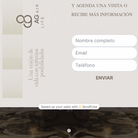
R
e
s
i
d
e
n
c
e