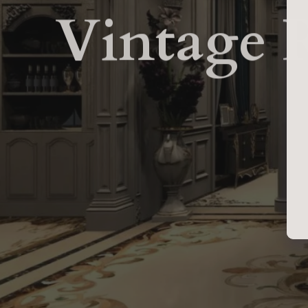
V
i
n
t
a
g
e